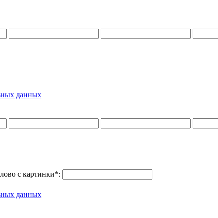
ьных данных
лово с картинки
*
:
ьных данных