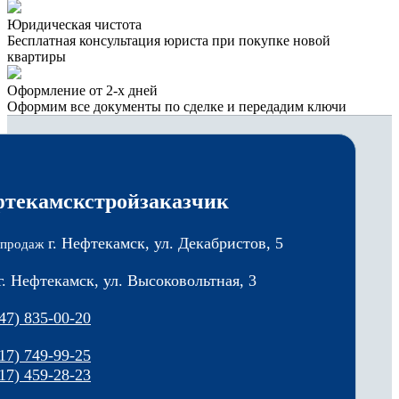
Юридическая чистота
Бесплатная консультация юриста при покупке новой
квартиры
Оформление от 2-х дней
Оформим все документы по сделке и передадим ключи
текамскстройзаказчик
г. Нефтекамск, ул. Декабристов, 5
 продаж
г. Нефтекамск, ул. Высоковольтная, 3
47) 835-00-20
17) 749-99-25
17) 459-28-23